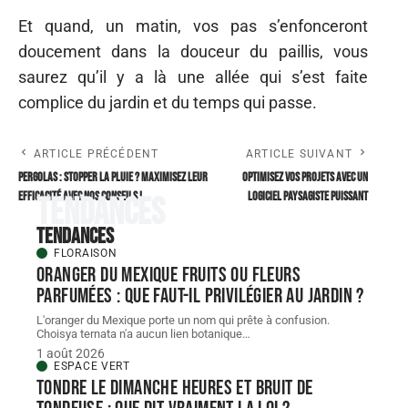
Et quand, un matin, vos pas s’enfonceront
doucement dans la douceur du paillis, vous
saurez qu’il y a là une allée qui s’est faite
complice du jardin et du temps qui passe.
ARTICLE PRÉCÉDENT
ARTICLE SUIVANT
Pergolas : stopper la pluie ? Maximisez leur
Optimisez vos projets avec un
efficacité avec nos conseils !
logiciel paysagiste puissant
Tendances
Tendances
FLORAISON
Oranger du Mexique fruits ou fleurs
parfumées : que faut-il privilégier au jardin ?
L'oranger du Mexique porte un nom qui prête à confusion.
Choisya ternata n'a aucun lien botanique
…
1 août 2026
ESPACE VERT
Tondre le dimanche heures et bruit de