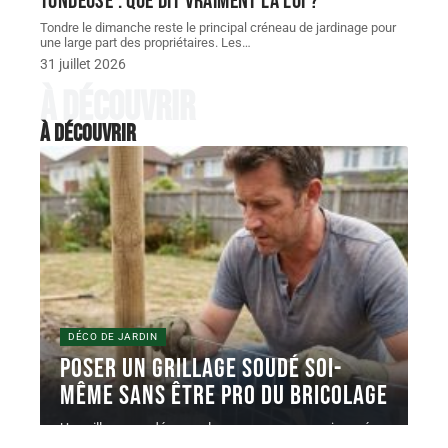
tondeuse : que dit vraiment la loi ?
Tondre le dimanche reste le principal créneau de jardinage pour
une large part des propriétaires. Les
…
31 juillet 2026
À découvrir
À découvrir
DÉCO DE JARDIN
Poser un grillage soudé soi-
même sans être pro du bricolage
Un grillage soudé en rouleau se pose en une journée
avec un
…