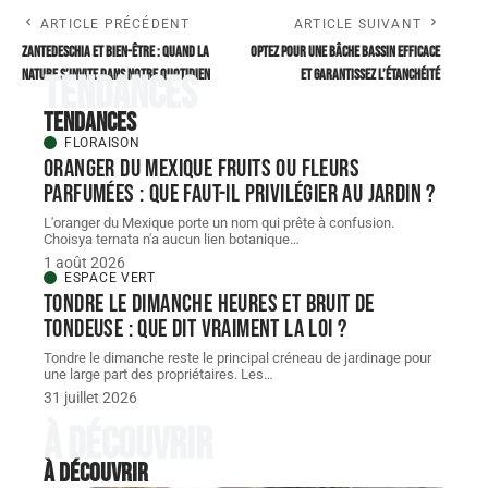
ARTICLE PRÉCÉDENT
ARTICLE SUIVANT
Zantedeschia et bien-être : quand la
Optez pour une bâche bassin efficace
nature s’invite dans notre quotidien
et garantissez l’étanchéité
Tendances
Tendances
FLORAISON
Oranger du Mexique fruits ou fleurs
parfumées : que faut-il privilégier au jardin ?
L'oranger du Mexique porte un nom qui prête à confusion.
Choisya ternata n'a aucun lien botanique
…
1 août 2026
ESPACE VERT
Tondre le dimanche heures et bruit de
tondeuse : que dit vraiment la loi ?
Tondre le dimanche reste le principal créneau de jardinage pour
une large part des propriétaires. Les
…
31 juillet 2026
À découvrir
À découvrir