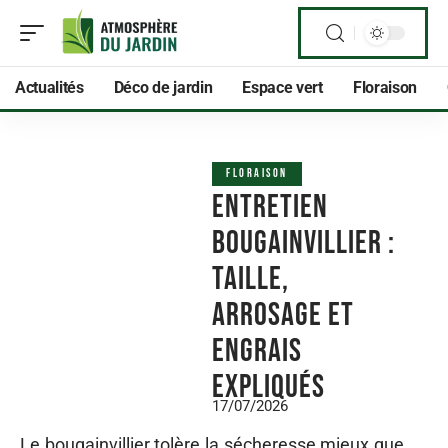
Actualités
Déco de jardin
Espace vert
Floraison
FLORAISON
Entretien
Bougainvillier :
taille,
arrosage et
engrais
expliqués
17/07/2026
Le bougainvillier tolère la sécheresse mieux que