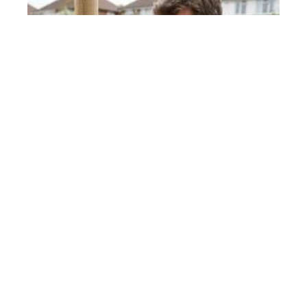
DÉCO DE JARDIN
Poser un grillage soudé soi-
même sans être pro du bricolage
Un grillage soudé en rouleau se pose en une journée
avec un
…
5 juin 2026