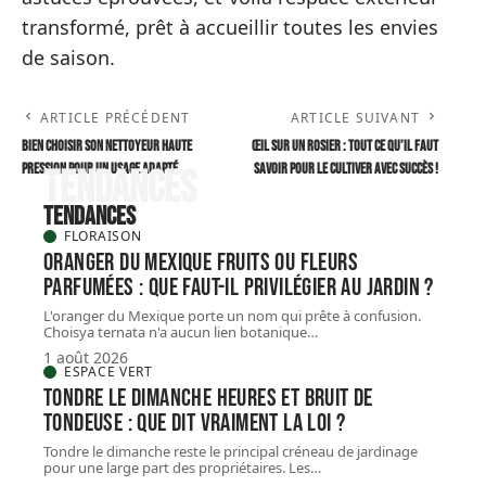
transformé, prêt à accueillir toutes les envies
de saison.
ARTICLE PRÉCÉDENT
ARTICLE SUIVANT
Bien choisir son nettoyeur haute
Œil sur un rosier : tout ce qu’il faut
pression pour un usage adapté
savoir pour le cultiver avec succès !
Tendances
Tendances
FLORAISON
Oranger du Mexique fruits ou fleurs
parfumées : que faut-il privilégier au jardin ?
L'oranger du Mexique porte un nom qui prête à confusion.
Choisya ternata n'a aucun lien botanique
…
1 août 2026
ESPACE VERT
Tondre le dimanche heures et bruit de
tondeuse : que dit vraiment la loi ?
Tondre le dimanche reste le principal créneau de jardinage
pour une large part des propriétaires. Les
…