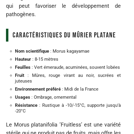
qui peut favoriser le développement de
pathogènes.
Caractéristiques du mûrier platane
Nom scientifique
: Morus kagayamae
Hauteur
: 8-15 mètres
Feuilles
: Vert émeraude, acuminées, souvent lobées
Fruit
: Mûres, rouge virant au noir, sucrées et
juteuses
Environnement préféré
: Midi de la France
Usages
: Ombrage, ornemental
Résistance
: Rustique à -10/-15°C, supporte jusqu’à
-20°C
Le Morus platanifolia ’Fruitless’ est une variété
stérile qui ne produit pas de fruits, mais offre les