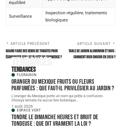
équilibré
Inspection régulière, traitements
Surveillance
biologiques
ARTICLE PRÉCÉDENT
ARTICLE SUIVANT
Quand faire des semis de tomates pour
Table de jardin aluminium et bois :
économiser sur les plants du commerce ?
comment bien choisir en 2026 ?
Tendances
Tendances
FLORAISON
Oranger du Mexique fruits ou fleurs
parfumées : que faut-il privilégier au jardin ?
L'oranger du Mexique porte un nom qui prête à confusion.
Choisya ternata n'a aucun lien botanique
…
1 août 2026
ESPACE VERT
Tondre le dimanche heures et bruit de
tondeuse : que dit vraiment la loi ?