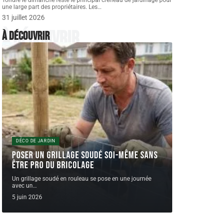
Tondre le dimanche reste le principal créneau de jardinage pour
une large part des propriétaires. Les
…
31 juillet 2026
À découvrir
À découvrir
DÉCO DE JARDIN
Poser un grillage soudé soi-même sans
être pro du bricolage
Un grillage soudé en rouleau se pose en une journée
avec un
…
5 juin 2026