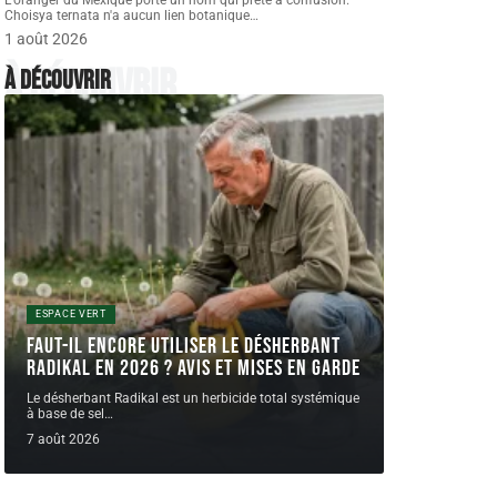
L'oranger du Mexique porte un nom qui prête à confusion.
Choisya ternata n'a aucun lien botanique
…
1 août 2026
À découvrir
À découvrir
ESPACE VERT
Faut-il encore utiliser le désherbant
radikal en 2026 ? Avis et mises en garde
Le désherbant Radikal est un herbicide total systémique
à base de sel
…
7 août 2026