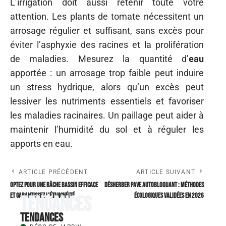
L’irrigation doit aussi retenir toute votre
attention. Les plants de tomate nécessitent un
arrosage régulier et suffisant, sans excès pour
éviter l’asphyxie des racines et la prolifération
de maladies. Mesurez la quantité d’
eau
apportée : un arrosage trop faible peut induire
un stress hydrique, alors qu’un excès peut
lessiver les nutriments essentiels et favoriser
les maladies racinaires. Un paillage peut aider à
maintenir l’humidité du sol et à réguler les
apports en eau.
ARTICLE PRÉCÉDENT
ARTICLE SUIVANT
Optez pour une bâche bassin efficace
Désherber pave autobloquant : méthodes
et garantissez l’étanchéité
écologiques validées en 2026
Tendances
Tendances