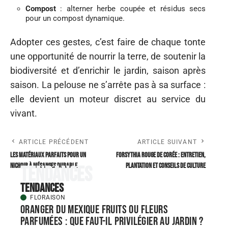
Compost
: alterner herbe coupée et résidus secs
pour un compost dynamique.
Adopter ces gestes, c’est faire de chaque tonte
une opportunité de nourrir la terre, de soutenir la
biodiversité et d’enrichir le jardin, saison après
saison. La pelouse ne s’arrête pas à sa surface :
elle devient un moteur discret au service du
vivant.
ARTICLE PRÉCÉDENT
ARTICLE SUIVANT
Les matériaux parfaits pour un
Forsythia rouge de Corée : entretien,
nichoir à mésanges durable
plantation et conseils de culture
Tendances
Tendances
FLORAISON
Oranger du Mexique fruits ou fleurs
parfumées : que faut-il privilégier au jardin ?