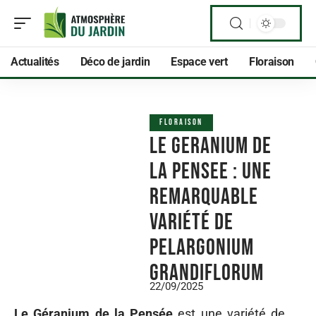
Actualités
Déco de jardin
Espace vert
Floraison
FLORAISON
Le Geranium de
la Pensee : Une
Remarquable
Variété de
Pelargonium
Grandiflorum
22/09/2025
Le Géranium de la Pensée
est une variété de