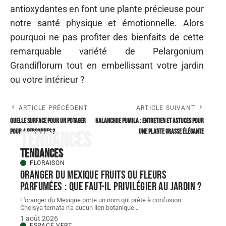
antioxydantes en font une plante précieuse pour
notre santé physique et émotionnelle. Alors
pourquoi ne pas profiter des bienfaits de cette
remarquable variété de Pelargonium
Grandiflorum tout en embellissant votre jardin
ou votre intérieur ?
ARTICLE PRÉCÉDENT
ARTICLE SUIVANT
Quelle surface pour un potager
Kalanchoe Pumila : entretien et astuces pour
pour 4 personnes ?
une plante grasse élégante
Tendances
Tendances
FLORAISON
Oranger du Mexique fruits ou fleurs
parfumées : que faut-il privilégier au jardin ?
L'oranger du Mexique porte un nom qui prête à confusion.
Choisya ternata n'a aucun lien botanique
…
1 août 2026
ESPACE VERT