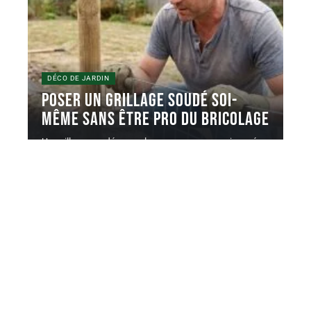
DÉCO DE JARDIN
Poser un grillage soudé soi-
même sans être pro du bricolage
Un grillage soudé en rouleau se pose en une journée
avec un
…
5 juin 2026
Contact
Mentions Légales
Sitemap
© 2025 | atmospheredujardin.com