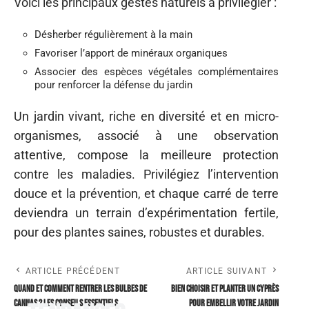
Voici les principaux gestes naturels à privilégier :
Désherber régulièrement à la main
Favoriser l’apport de minéraux organiques
Associer des espèces végétales complémentaires
pour renforcer la défense du jardin
Un jardin vivant, riche en diversité et en micro-
organismes, associé à une observation
attentive, compose la meilleure protection
contre les maladies. Privilégiez l’intervention
douce et la prévention, et chaque carré de terre
deviendra un terrain d’expérimentation fertile,
pour des plantes saines, robustes et durables.
ARTICLE PRÉCÉDENT
ARTICLE SUIVANT
Quand et comment rentrer les bulbes de
Bien choisir et planter un cyprès
cannas ? Les conseils essentiels
pour embellir votre jardin