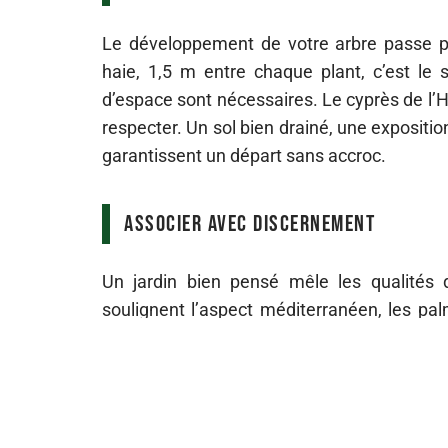
Le développement de votre arbre passe pa
haie, 1,5 m entre chaque plant, c’est le 
d’espace sont nécessaires. Le cyprès de l’Hi
respecter. Un sol bien drainé, une expositio
garantissent un départ sans accroc.
Associer avec discernement
Un jardin bien pensé mêle les qualités d
soulignent l’aspect méditerranéen, les pa
forgent un écran dense tandis que les ar
parfaire l’ensemble, une sélection de plant
dans la durée.
Installer un cyprès, c’est parier sur la tenu