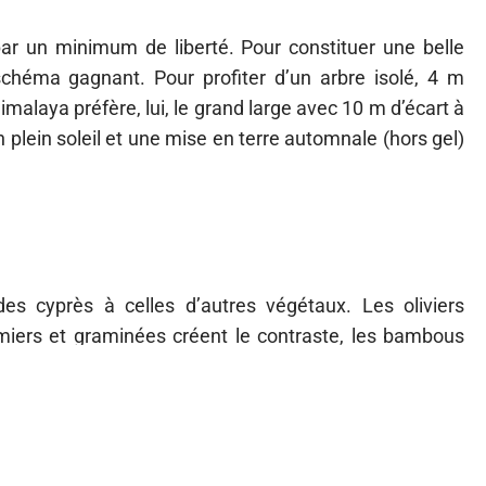
r un minimum de liberté. Pour constituer une belle
schéma gagnant. Pour profiter d’un arbre isolé, 4 m
malaya préfère, lui, le grand large avec 10 m d’écart à
n plein soleil et une mise en terre automnale (hors gel)
es cyprès à celles d’autres végétaux. Les oliviers
lmiers et graminées créent le contraste, les bambous
bustes fleuris apportent des éclats ponctuels. Pour
es couvre-sol permet d’habiller et d’ancrer l’ensemble
e et la persistance. L’arbre s’élève, s’ancre et devient