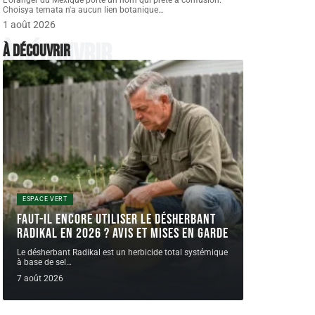
L'oranger du Mexique porte un nom qui prête à confusion.
Choisya ternata n'a aucun lien botanique
…
1 août 2026
À découvrir
À découvrir
ESPACE VERT
Faut-il encore utiliser le désherbant
radikal en 2026 ? Avis et mises en garde
Le désherbant Radikal est un herbicide total systémique
à base de sel
…
7 août 2026