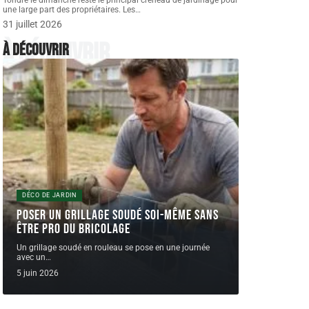
Tondre le dimanche reste le principal créneau de jardinage pour
une large part des propriétaires. Les
…
31 juillet 2026
À découvrir
À découvrir
DÉCO DE JARDIN
Poser un grillage soudé soi-même sans
être pro du bricolage
Un grillage soudé en rouleau se pose en une journée
avec un
…
5 juin 2026