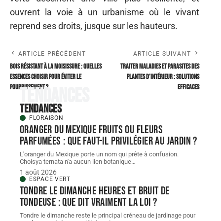
ouvrent la voie à un urbanisme où le vivant
reprend ses droits, jusque sur les hauteurs.
ARTICLE PRÉCÉDENT
ARTICLE SUIVANT
Bois résistant à la moisissure : quelles
Traiter maladies et parasites des
essences choisir pour éviter le
plantes d’intérieur : solutions
pourrissement ?
efficaces
Tendances
Tendances
FLORAISON
Oranger du Mexique fruits ou fleurs
parfumées : que faut-il privilégier au jardin ?
L'oranger du Mexique porte un nom qui prête à confusion.
Choisya ternata n'a aucun lien botanique
…
1 août 2026
ESPACE VERT
Tondre le dimanche heures et bruit de
tondeuse : que dit vraiment la loi ?
Tondre le dimanche reste le principal créneau de jardinage pour