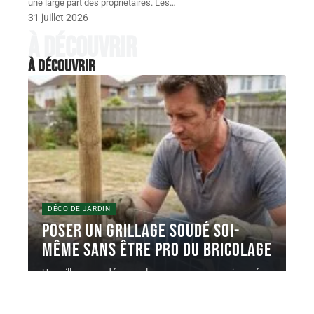
une large part des propriétaires. Les
…
31 juillet 2026
À découvrir
À découvrir
DÉCO DE JARDIN
Poser un grillage soudé soi-
même sans être pro du bricolage
Un grillage soudé en rouleau se pose en une journée
avec un
…
5 juin 2026