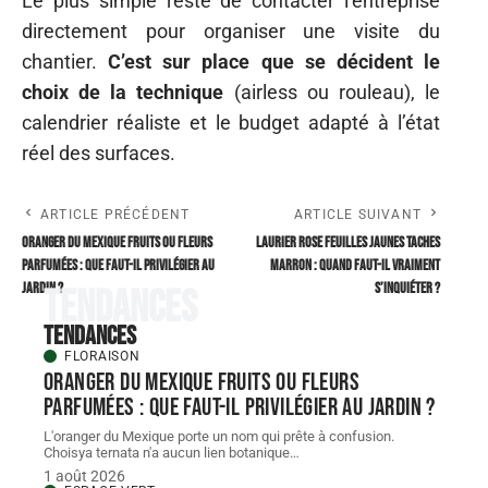
Le plus simple reste de contacter l’entreprise
directement pour organiser une visite du
chantier.
C’est sur place que se décident le
choix de la technique
(airless ou rouleau), le
calendrier réaliste et le budget adapté à l’état
réel des surfaces.
ARTICLE PRÉCÉDENT
ARTICLE SUIVANT
Oranger du Mexique fruits ou fleurs
Laurier rose feuilles jaunes taches
parfumées : que faut-il privilégier au
marron : quand faut-il vraiment
jardin ?
s’inquiéter ?
Tendances
Tendances
FLORAISON
Oranger du Mexique fruits ou fleurs
parfumées : que faut-il privilégier au jardin ?
L'oranger du Mexique porte un nom qui prête à confusion.
Choisya ternata n'a aucun lien botanique
…
1 août 2026