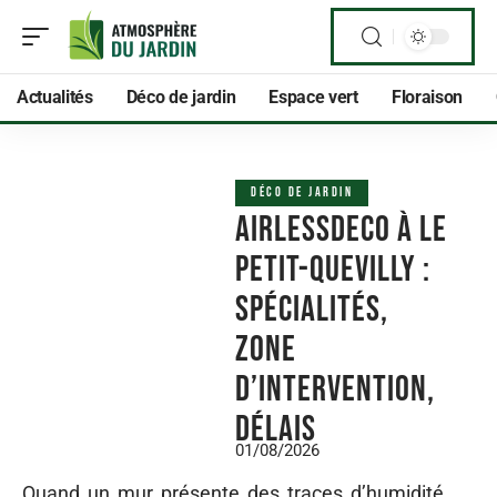
Actualités
Déco de jardin
Espace vert
Floraison
DÉCO DE JARDIN
AIRLESSDECO à Le
Petit-Quevilly :
spécialités,
zone
d’intervention,
délais
01/08/2026
Quand un mur présente des traces d’humidité,