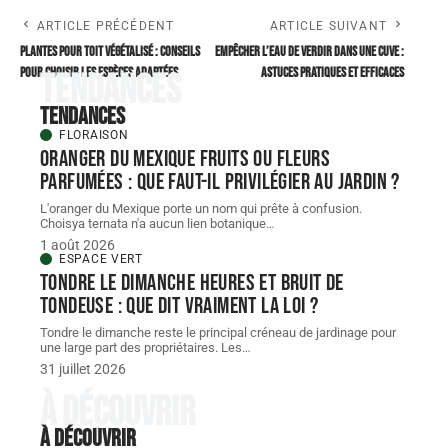
ARTICLE PRÉCÉDENT
ARTICLE SUIVANT
Plantes pour toit végétalisé : conseils
Empêcher l’eau de verdir dans une cuve :
pour choisir les espèces adaptées
astuces pratiques et efficaces
Tendances
Tendances
FLORAISON
Oranger du Mexique fruits ou fleurs
parfumées : que faut-il privilégier au jardin ?
L'oranger du Mexique porte un nom qui prête à confusion.
Choisya ternata n'a aucun lien botanique
…
1 août 2026
ESPACE VERT
Tondre le dimanche heures et bruit de
tondeuse : que dit vraiment la loi ?
Tondre le dimanche reste le principal créneau de jardinage pour
une large part des propriétaires. Les
…
31 juillet 2026
À découvrir
À découvrir