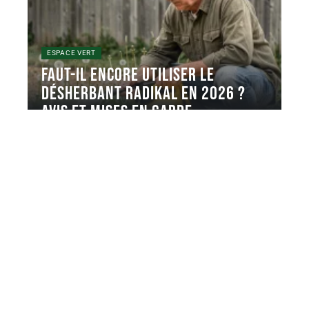
ESPACE VERT
Faut-il encore utiliser le
désherbant radikal en 2026 ?
Avis et mises en garde
Le désherbant Radikal est un herbicide total
systémique à base de sel
…
7 août 2026
Contact
Mentions Légales
Sitemap
© 2025 | atmospheredujardin.com