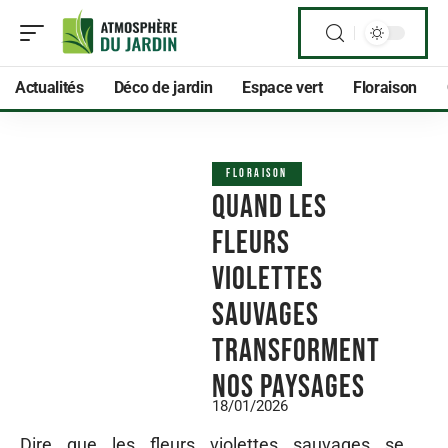
Actualités
Déco de jardin
Espace vert
Floraison
FLORAISON
Quand les
fleurs
violettes
sauvages
transforment
nos paysages
18/01/2026
Dire que les fleurs violettes sauvages se