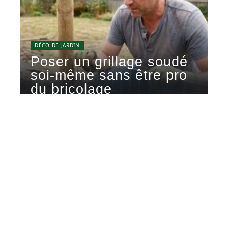
DÉCO DE JARDIN
Poser un grillage soudé
soi-même sans être pro
du bricolage
Un grillage soudé en rouleau se pose en une
journée avec un
…
5 juin 2026
Contact
Mentions Légales
Sitemap
© 2025 | atmospheredujardin.com