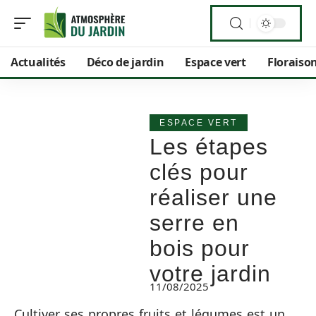
Actualités
Déco de jardin
Espace vert
Floraiso
ESPACE VERT
Les étapes
clés pour
réaliser une
serre en
bois pour
votre jardin
11/08/2025
Cultiver ses propres fruits et légumes est un