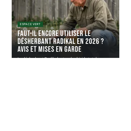
ESPACE VERT
Faut-il encore utiliser le
désherbant radikal en 2026 ?
Avis et mises en garde
Le désherbant Radikal est un herbicide total
systémique à base de sel
…
7 août 2026
Contact
Mentions Légales
Sitemap
© 2025 | atmospheredujardin.com