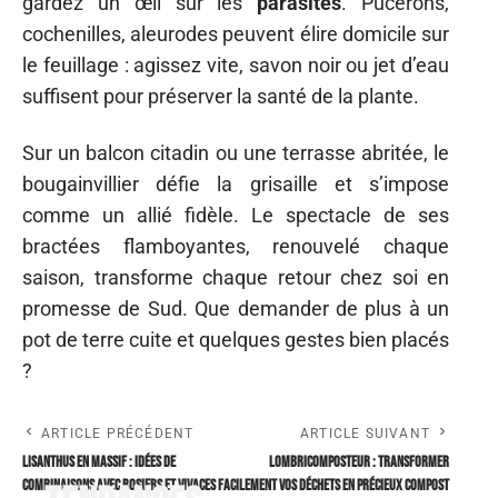
gardez un œil sur les
parasites
. Pucerons,
cochenilles, aleurodes peuvent élire domicile sur
le feuillage : agissez vite, savon noir ou jet d’eau
suffisent pour préserver la santé de la plante.
Sur un balcon citadin ou une terrasse abritée, le
bougainvillier défie la grisaille et s’impose
comme un allié fidèle. Le spectacle de ses
bractées flamboyantes, renouvelé chaque
saison, transforme chaque retour chez soi en
promesse de Sud. Que demander de plus à un
pot de terre cuite et quelques gestes bien placés
?
ARTICLE PRÉCÉDENT
ARTICLE SUIVANT
Lisanthus en massif : idées de
Lombricomposteur : transformer
combinaisons avec rosiers et vivaces
facilement vos déchets en précieux compost