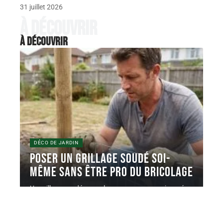
31 juillet 2026
À découvrir
À découvrir
DÉCO DE JARDIN
Poser un grillage soudé soi-
même sans être pro du bricolage
Un grillage soudé en rouleau se pose en une journée
avec un
…
5 juin 2026