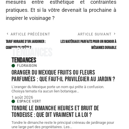
mesurés entre esthétique et contraintes
pratiques. Et si la vôtre devenait la prochaine à
inspirer le voisinage ?
ARTICLE PRÉCÉDENT
ARTICLE SUIVANT
Tarif horaire d’un jardinier :
Les matériaux parfaits pour un nichoir à
combien ça coûte ?
mésanges durable
Tendances
Tendances
FLORAISON
Oranger du Mexique fruits ou fleurs
parfumées : que faut-il privilégier au jardin ?
L'oranger du Mexique porte un nom qui prête à confusion.
Choisya ternata n'a aucun lien botanique
…
1 août 2026
ESPACE VERT
Tondre le dimanche heures et bruit de
tondeuse : que dit vraiment la loi ?
Tondre le dimanche reste le principal créneau de jardinage pour
une large part des propriétaires. Les
…