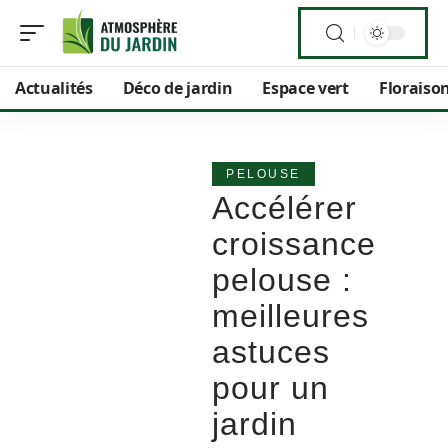
Actualités
Déco de jardin
Espace vert
Floraiso
PELOUSE
Accélérer
croissance
pelouse :
meilleures
astuces
pour un
jardin