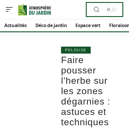
Actualités
Déco de jardin
Espace vert
Floraiso
PELOUSE
Faire
pousser
l’herbe sur
les zones
dégarnies :
astuces et
techniques