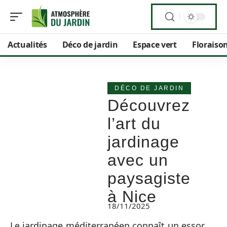
Actualités
Déco de jardin
Espace vert
Floraiso
DÉCO DE JARDIN
Découvrez
l’art du
jardinage
avec un
paysagiste
à Nice
18/11/2025
Le jardinage méditerranéen connaît un essor